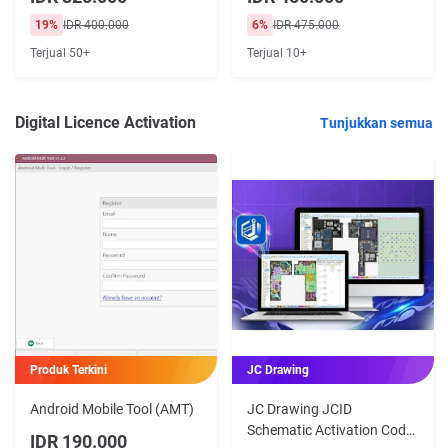
Months
19%
IDR 400.000
6%
IDR 475.000
Terjual 50+
Terjual 10+
Digital Licence Activation
Tunjukkan semua
Produk Terkini
JC Drawing
Android Mobile Tool (AMT)
JC Drawing JCID
Schematic Activation Code
IDR 190.000