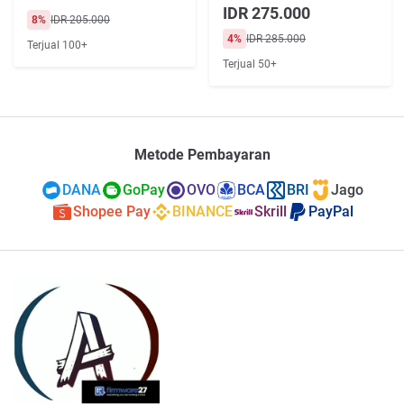
3 dan 12 Bulan
IDR 275.000
8%
IDR 205.000
4%
IDR 285.000
Terjual 100+
Terjual 50+
Metode Pembayaran
DANA
GoPay
OVO
BCA
BRI
Jago
Shopee Pay
BINANCE
Skrill
PayPal