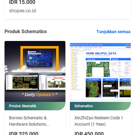
IDR 15.000
shopee.co.id
Produk Schematics
Tunjukkan semua
Produk Skematik
Schematics
Borneo Schematic &
XinZhiZao Redeem Code 1
Hardware Solutions
Account (1 Year)
License Double PC 3 6 12
IDR 325.000
IDR 450.000